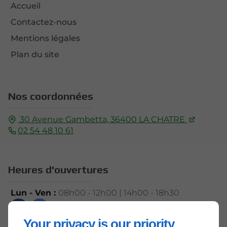
Accueil
Contactez-nous
Mentions légales
Plan du site
Nos coordonnées
30 Avenue Gambetta,
36400
LA CHATRE
02 54 48 10 61
Heures d'ouvertures
Lun - Ven :
08h00 - 12h00 | 14h00 - 18h30
Your privacy is our priority